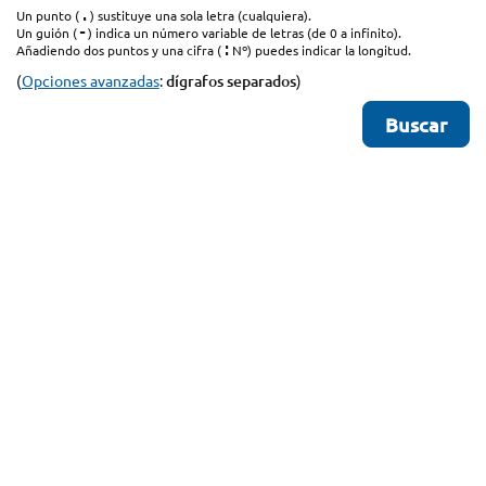
.
Un punto (
) sustituye una sola letra (cualquiera).
-
Un guión (
) indica un número variable de letras (de 0 a infinito).
:
Añadiendo dos puntos y una cifra (
Nº) puedes indicar la longitud.
(
Opciones avanzadas
:
dígrafos separados
)