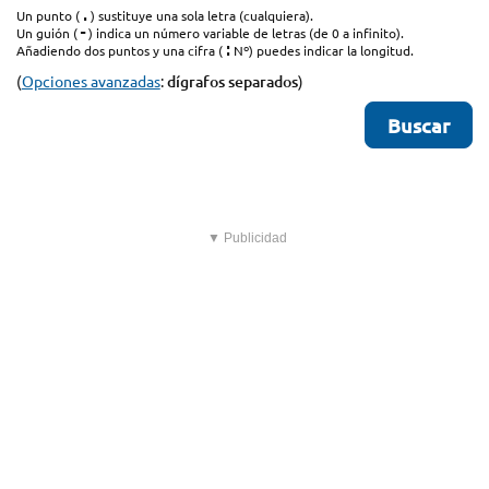
.
Un punto (
) sustituye una sola letra (cualquiera).
-
Un guión (
) indica un número variable de letras (de 0 a infinito).
:
Añadiendo dos puntos y una cifra (
Nº) puedes indicar la longitud.
(
Opciones avanzadas
:
dígrafos separados
)
▼ Publicidad