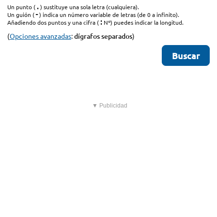
.
Un punto (
) sustituye una sola letra (cualquiera).
-
Un guión (
) indica un número variable de letras (de 0 a infinito).
:
Añadiendo dos puntos y una cifra (
Nº) puedes indicar la longitud.
(
Opciones avanzadas
:
dígrafos separados
)
▼ Publicidad