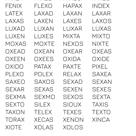
FENIX
FLEXO
HAPAX
INDEX
LATEX
LAXAD
LAXAN
LAXAR
LAXAS
LAXEN
LAXES
LAXOS
LUXAD
LUXAN
LUXAR
LUXAS
LUXEN
LUXES
MIXTA
MIXTO
MOXAS
MOXTE
NEXOS
NIXTE
OXEAD
OXEAN
OXEAR
OXEAS
OXEEN
OXEES
OXIDA
OXIDE
OXIDO
PATAX
PAXTE
PIXEL
PLEXO
POLEX
RELAX
SAXEA
SAXEO
SAXOS
SEXAD
SEXAN
SEXAR
SEXAS
SEXEN
SEXES
SEXMA
SEXMO
SEXOS
SEXTA
SEXTO
SILEX
SIOUX
TAXIS
TAXON
TELEX
TEXES
TEXTO
TORAX
XECAS
XENON
XINCA
XIOTE
XOLAS
XOLOS