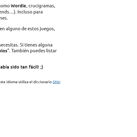
s como
Wordle
, crucigramas,
iends…). Incluso para
nes.
en alguno de estos juegos,
necesitas. Si tienes alguna
plos
". También puedes listar
ía sido tan fácil! ;)
ste idioma utiliza el diccionario
GNU