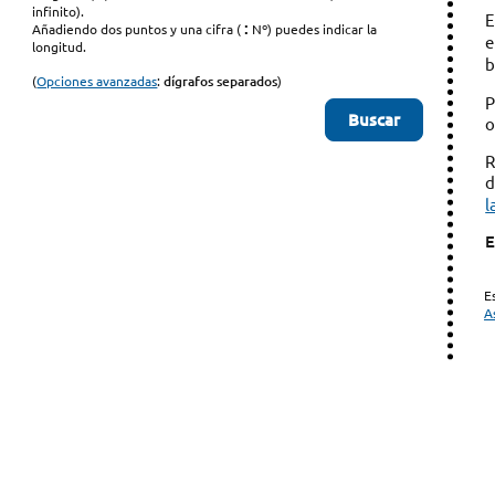
infinito).
E
:
Añadiendo dos puntos y una cifra (
Nº) puedes indicar la
e
longitud.
b
(
Opciones avanzadas
:
dígrafos separados
)
P
o
R
d
l
E
E
A