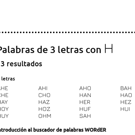
H
Palabras de 3 letras con
3 resultados
 letras
AHE
AHI
AHO
BAH
CHE
CHO
HAN
HAO
HAY
HAZ
HER
HEZ
HOY
HOZ
HUF
HUI
HUY
OHM
SAH
ntroducción al buscador de palabras WORdER