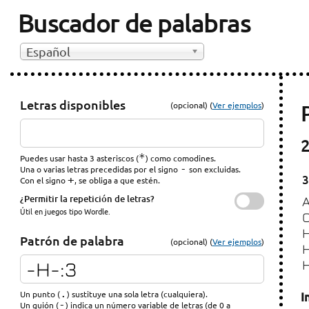
Buscador de palabras
Español
Letras disponibles
(opcional) (
Ver ejemplos
)
2
*
Puedes usar hasta 3 asteriscos (
) como comodines.
-
Una o varias letras precedidas por el signo
son excluidas.
3
+
Con el signo
, se obliga a que estén.
¿Permitir la repetición de letras?
Útil en juegos tipo Wordle.
Patrón de palabra
(opcional) (
Ver ejemplos
)
.
Un punto (
) sustituye una sola letra (cualquiera).
I
-
Un guión (
) indica un número variable de letras (de 0 a