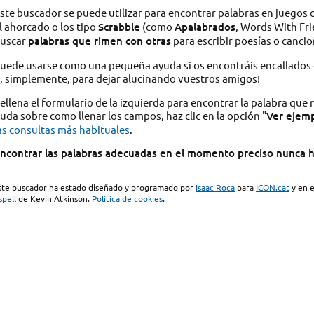
ste buscador se puede utilizar para encontrar palabras en juego
l ahorcado o los tipo
Scrabble
(como
Apalabrados
, Words With Fr
uscar
palabras que rimen con otras
para escribir poesías o cancio
uede usarse como una pequeña ayuda si os encontráis encallados 
, simplemente, para dejar alucinando vuestros amigos!
ellena el formulario de la izquierda para encontrar la palabra que 
uda sobre como llenar los campos, haz clic en la opción "
Ver ejem
as consultas más habituales
.
ncontrar las palabras adecuadas en el momento preciso nunca hab
ste buscador ha estado diseñado y programado por
Isaac Roca
para
ICON.cat
y en e
spell
de Kevin Atkinson.
Política de cookies
.