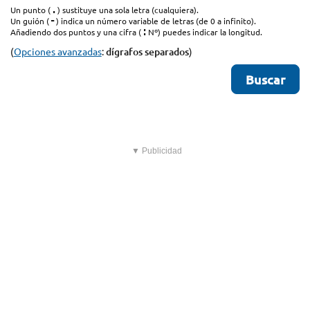
.
Un punto (
) sustituye una sola letra (cualquiera).
-
Un guión (
) indica un número variable de letras (de 0 a infinito).
:
Añadiendo dos puntos y una cifra (
Nº) puedes indicar la longitud.
(
Opciones avanzadas
:
dígrafos separados
)
▼ Publicidad