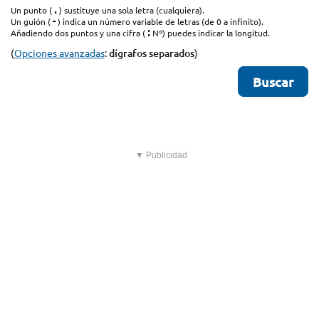
.
Un punto (
) sustituye una sola letra (cualquiera).
-
Un guión (
) indica un número variable de letras (de 0 a infinito).
:
Añadiendo dos puntos y una cifra (
Nº) puedes indicar la longitud.
(
Opciones avanzadas
:
dígrafos separados
)
▼ Publicidad