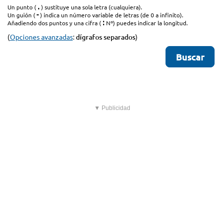
.
Un punto (
) sustituye una sola letra (cualquiera).
-
Un guión (
) indica un número variable de letras (de 0 a infinito).
:
Añadiendo dos puntos y una cifra (
Nº) puedes indicar la longitud.
(
Opciones avanzadas
:
dígrafos separados
)
▼ Publicidad