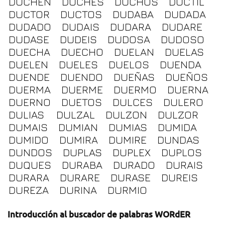
DUCHEN
DUCHES
DUCHOS
DUCTIL
DUCTOR
DUCTOS
DUDABA
DUDADA
DUDADO
DUDAIS
DUDARA
DUDARE
DUDASE
DUDEIS
DUDOSA
DUDOSO
DUECHA
DUECHO
DUELAN
DUELAS
DUELEN
DUELES
DUELOS
DUENDA
DUENDE
DUENDO
DUEÑAS
DUEÑOS
DUERMA
DUERME
DUERMO
DUERNA
DUERNO
DUETOS
DULCES
DULERO
DULIAS
DULZAL
DULZON
DULZOR
DUMAIS
DUMIAN
DUMIAS
DUMIDA
DUMIDO
DUMIRA
DUMIRE
DUNDAS
DUNDOS
DUPLAS
DUPLEX
DUPLOS
DUQUES
DURABA
DURADO
DURAIS
DURARA
DURARE
DURASE
DUREIS
DUREZA
DURINA
DURMIO
Introducción al buscador de palabras WORdER