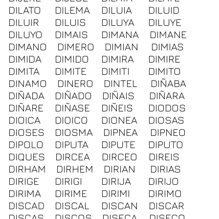
DILATO
DILEMA
DILUIA
DILUID
DILUIR
DILUIS
DILUYA
DILUYE
DILUYO
DIMAIS
DIMANA
DIMANE
DIMANO
DIMERO
DIMIAN
DIMIAS
DIMIDA
DIMIDO
DIMIRA
DIMIRE
DIMITA
DIMITE
DIMITI
DIMITO
DINAMO
DINERO
DINTEL
DIÑABA
DIÑADA
DIÑADO
DIÑAIS
DIÑARA
DIÑARE
DIÑASE
DIÑEIS
DIODOS
DIOICA
DIOICO
DIONEA
DIOSAS
DIOSES
DIOSMA
DIPNEA
DIPNEO
DIPOLO
DIPUTA
DIPUTE
DIPUTO
DIQUES
DIRCEA
DIRCEO
DIREIS
DIRHAM
DIRHEM
DIRIAN
DIRIAS
DIRIGE
DIRIGI
DIRIJA
DIRIJO
DIRIMA
DIRIME
DIRIMI
DIRIMO
DISCAD
DISCAL
DISCAN
DISCAR
DISCAS
DISCOS
DISECA
DISECO