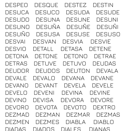
DESPEO
DESQUE
DESTEZ
DESTIN
DESUCA
DESUCO
DESUDA
DESUDE
DESUDO
DESUNA
DESUNE
DESUNI
DESUNO
DESUÑA
DESUÑE
DESUÑI
DESUÑO
DESUSA
DESUSE
DESUSO
DESVAI
DESVAN
DESVIA
DESVIE
DESVIO
DETALL
DETASA
DETENE
DETONA
DETONE
DETONO
DETRAE
DETRAS
DETUVE
DETUVO
DEUDAS
DEUDOR
DEUDOS
DEUTON
DEVALA
DEVALE
DEVALO
DEVANA
DEVANE
DEVANO
DEVANT
DEVELA
DEVELE
DEVELO
DEVENI
DEVINA
DEVINE
DEVINO
DEVISA
DEVORA
DEVORE
DEVORO
DEVOTA
DEVOTO
DEXTRO
DEZMAD
DEZMAN
DEZMAR
DEZMAS
DEZMEN
DEZMES
DIABLA
DIABLO
DIADAS
DIADOS
DIALES
DIANAS