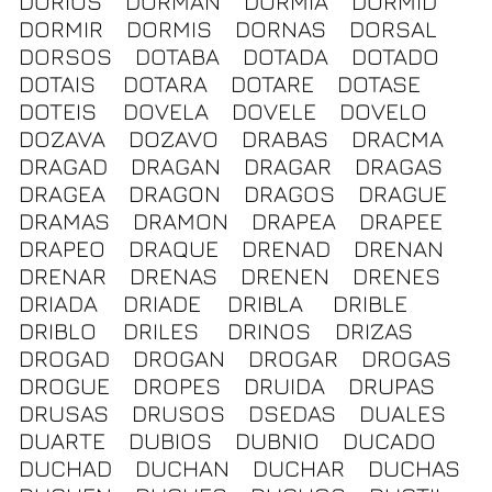
DORIOS
DORMAN
DORMIA
DORMID
DORMIR
DORMIS
DORNAS
DORSAL
DORSOS
DOTABA
DOTADA
DOTADO
DOTAIS
DOTARA
DOTARE
DOTASE
DOTEIS
DOVELA
DOVELE
DOVELO
DOZAVA
DOZAVO
DRABAS
DRACMA
DRAGAD
DRAGAN
DRAGAR
DRAGAS
DRAGEA
DRAGON
DRAGOS
DRAGUE
DRAMAS
DRAMON
DRAPEA
DRAPEE
DRAPEO
DRAQUE
DRENAD
DRENAN
DRENAR
DRENAS
DRENEN
DRENES
DRIADA
DRIADE
DRIBLA
DRIBLE
DRIBLO
DRILES
DRINOS
DRIZAS
DROGAD
DROGAN
DROGAR
DROGAS
DROGUE
DROPES
DRUIDA
DRUPAS
DRUSAS
DRUSOS
DSEDAS
DUALES
DUARTE
DUBIOS
DUBNIO
DUCADO
DUCHAD
DUCHAN
DUCHAR
DUCHAS