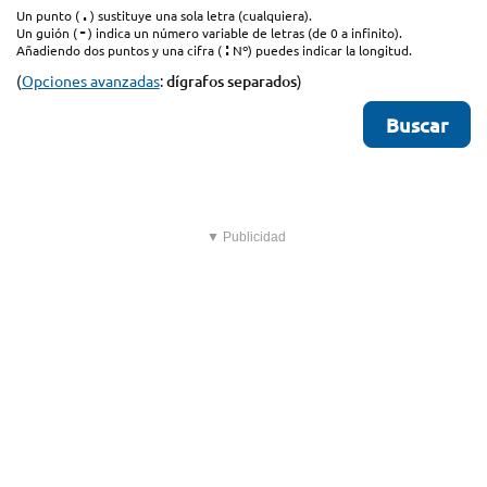
.
Un punto (
) sustituye una sola letra (cualquiera).
-
Un guión (
) indica un número variable de letras (de 0 a infinito).
:
Añadiendo dos puntos y una cifra (
Nº) puedes indicar la longitud.
(
Opciones avanzadas
:
dígrafos separados
)
▼ Publicidad