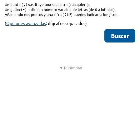
.
Un punto (
) sustituye una sola letra (cualquiera).
-
Un guión (
) indica un número variable de letras (de 0 a infinito).
:
Añadiendo dos puntos y una cifra (
Nº) puedes indicar la longitud.
(
Opciones avanzadas
:
dígrafos separados
)
▼ Publicidad