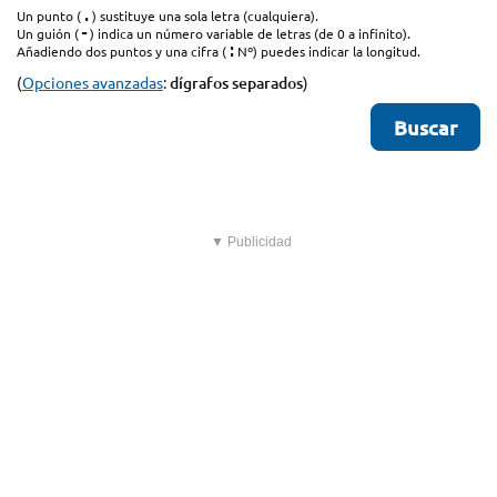
.
Un punto (
) sustituye una sola letra (cualquiera).
-
Un guión (
) indica un número variable de letras (de 0 a infinito).
:
Añadiendo dos puntos y una cifra (
Nº) puedes indicar la longitud.
(
Opciones avanzadas
:
dígrafos separados
)
▼ Publicidad