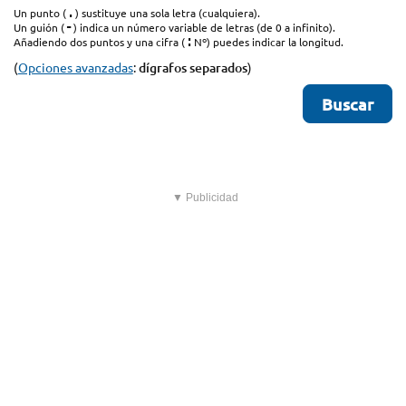
.
Un punto (
) sustituye una sola letra (cualquiera).
-
Un guión (
) indica un número variable de letras (de 0 a infinito).
:
Añadiendo dos puntos y una cifra (
Nº) puedes indicar la longitud.
(
Opciones avanzadas
:
dígrafos separados
)
▼ Publicidad