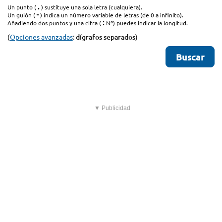
.
Un punto (
) sustituye una sola letra (cualquiera).
-
Un guión (
) indica un número variable de letras (de 0 a infinito).
:
Añadiendo dos puntos y una cifra (
Nº) puedes indicar la longitud.
(
Opciones avanzadas
:
dígrafos separados
)
▼ Publicidad