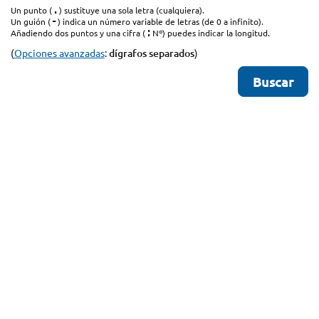
.
Un punto (
) sustituye una sola letra (cualquiera).
-
Un guión (
) indica un número variable de letras (de 0 a infinito).
:
Añadiendo dos puntos y una cifra (
Nº) puedes indicar la longitud.
(
Opciones avanzadas
:
dígrafos separados
)