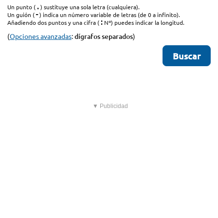
.
Un punto (
) sustituye una sola letra (cualquiera).
-
Un guión (
) indica un número variable de letras (de 0 a infinito).
:
Añadiendo dos puntos y una cifra (
Nº) puedes indicar la longitud.
(
Opciones avanzadas
:
dígrafos separados
)
▼ Publicidad