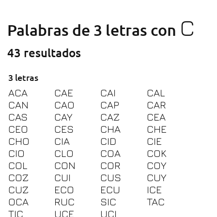
C
Palabras de 3 letras con
43 resultados
3 letras
ACA
CAE
CAI
CAL
CAN
CAO
CAP
CAR
CAS
CAY
CAZ
CEA
CEO
CES
CHA
CHE
CHO
CIA
CID
CIE
CIO
CLO
COA
COK
COL
CON
COR
COY
COZ
CUI
CUS
CUY
CUZ
ECO
ECU
ICE
OCA
RUC
SIC
TAC
TIC
UCE
UCI