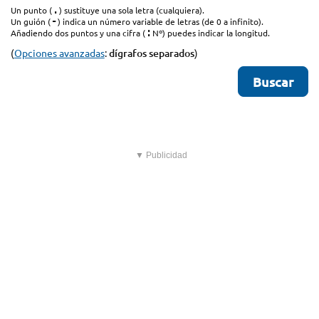
.
Un punto (
) sustituye una sola letra (cualquiera).
-
Un guión (
) indica un número variable de letras (de 0 a infinito).
:
Añadiendo dos puntos y una cifra (
Nº) puedes indicar la longitud.
(
Opciones avanzadas
:
dígrafos separados
)
▼ Publicidad