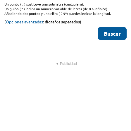
.
Un punto (
) sustituye una sola letra (cualquiera).
-
Un guión (
) indica un número variable de letras (de 0 a infinito).
:
Añadiendo dos puntos y una cifra (
Nº) puedes indicar la longitud.
(
Opciones avanzadas
:
dígrafos separados
)
▼ Publicidad