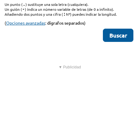
.
Un punto (
) sustituye una sola letra (cualquiera).
-
Un guión (
) indica un número variable de letras (de 0 a infinito).
:
Añadiendo dos puntos y una cifra (
Nº) puedes indicar la longitud.
(
Opciones avanzadas
:
dígrafos separados
)
▼ Publicidad