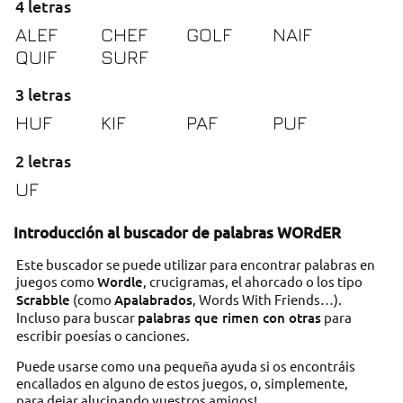
4 letras
ALEF
CHEF
GOLF
NAIF
QUIF
SURF
3 letras
HUF
KIF
PAF
PUF
2 letras
UF
Introducción al buscador de palabras WORdER
Este buscador se puede utilizar para encontrar palabras en
juegos como
Wordle
, crucigramas, el ahorcado o los tipo
Scrabble
(como
Apalabrados
, Words With Friends…).
Incluso para buscar
palabras que rimen con otras
para
escribir poesías o canciones.
Puede usarse como una pequeña ayuda si os encontráis
encallados en alguno de estos juegos, o, simplemente,
para dejar alucinando vuestros amigos!