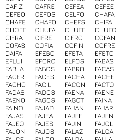
CAFIZ
CAFRE
CEFEA
CEFEE
CEFEO
CEFOS
CELFO
CHAFA
CHAFE
CHAFO
CHEFS
CHIFA
CHOFE
CHUFA
CHUFE
CHUFO
CIFRA
CIFRE
CIFRO
COFAN
COFAS
COFIA
COFIN
COFRE
DAIFA
EFEBO
EFETA
EFETO
EFLUI
EFORO
ELFOS
FABAS
FABLA
FABOS
FABRO
FACAS
FACER
FACES
FACHA
FACHE
FACHO
FACIL
FACON
FACTO
FADAS
FADOS
FAENA
FAENE
FAENO
FAGOS
FAGOT
FAINA
FAINO
FAJAD
FAJAN
FAJAR
FAJAS
FAJEA
FAJEE
FAJEN
FAJEO
FAJES
FAJIN
FAJOL
FAJON
FAJOS
FALAZ
FALCA
FALCE
FALCO
FALDA
FALLA