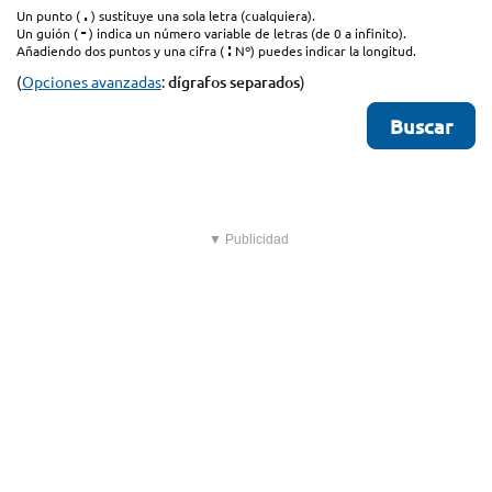
.
Un punto (
) sustituye una sola letra (cualquiera).
-
Un guión (
) indica un número variable de letras (de 0 a infinito).
:
Añadiendo dos puntos y una cifra (
Nº) puedes indicar la longitud.
(
Opciones avanzadas
:
dígrafos separados
)
▼ Publicidad