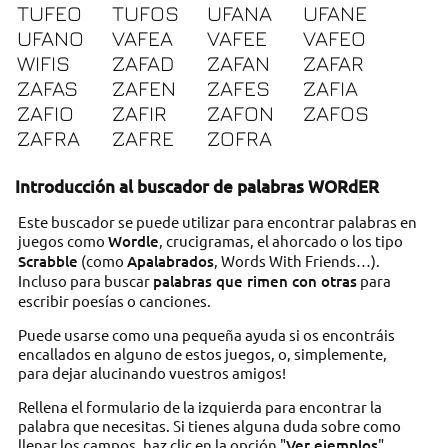
TUFEO
TUFOS
UFANA
UFANE
UFANO
VAFEA
VAFEE
VAFEO
WIFIS
ZAFAD
ZAFAN
ZAFAR
ZAFAS
ZAFEN
ZAFES
ZAFIA
ZAFIO
ZAFIR
ZAFON
ZAFOS
ZAFRA
ZAFRE
ZOFRA
Introducción al buscador de palabras WORdER
Este buscador se puede utilizar para encontrar palabras en
juegos como
Wordle
, crucigramas, el ahorcado o los tipo
Scrabble
(como
Apalabrados
, Words With Friends…).
Incluso para buscar
palabras que rimen con otras
para
escribir poesías o canciones.
Puede usarse como una pequeña ayuda si os encontráis
encallados en alguno de estos juegos, o, simplemente,
para dejar alucinando vuestros amigos!
Rellena el formulario de la izquierda para encontrar la
palabra que necesitas. Si tienes alguna duda sobre como
llenar los campos, haz clic en la opción "
Ver ejemplos
".