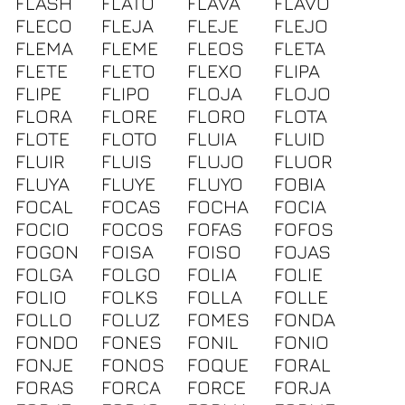
FLASH
FLATO
FLAVA
FLAVO
FLECO
FLEJA
FLEJE
FLEJO
FLEMA
FLEME
FLEOS
FLETA
FLETE
FLETO
FLEXO
FLIPA
FLIPE
FLIPO
FLOJA
FLOJO
FLORA
FLORE
FLORO
FLOTA
FLOTE
FLOTO
FLUIA
FLUID
FLUIR
FLUIS
FLUJO
FLUOR
FLUYA
FLUYE
FLUYO
FOBIA
FOCAL
FOCAS
FOCHA
FOCIA
FOCIO
FOCOS
FOFAS
FOFOS
FOGON
FOISA
FOISO
FOJAS
FOLGA
FOLGO
FOLIA
FOLIE
FOLIO
FOLKS
FOLLA
FOLLE
FOLLO
FOLUZ
FOMES
FONDA
FONDO
FONES
FONIL
FONIO
FONJE
FONOS
FOQUE
FORAL
FORAS
FORCA
FORCE
FORJA