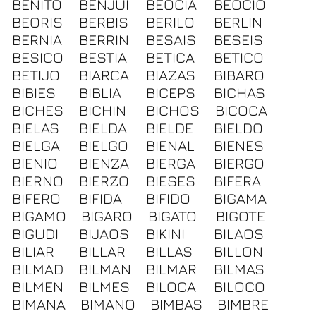
BENITO
BENJUI
BEOCIA
BEOCIO
BEORIS
BERBIS
BERILO
BERLIN
BERNIA
BERRIN
BESAIS
BESEIS
BESICO
BESTIA
BETICA
BETICO
BETIJO
BIARCA
BIAZAS
BIBARO
BIBIES
BIBLIA
BICEPS
BICHAS
BICHES
BICHIN
BICHOS
BICOCA
BIELAS
BIELDA
BIELDE
BIELDO
BIELGA
BIELGO
BIENAL
BIENES
BIENIO
BIENZA
BIERGA
BIERGO
BIERNO
BIERZO
BIESES
BIFERA
BIFERO
BIFIDA
BIFIDO
BIGAMA
BIGAMO
BIGARO
BIGATO
BIGOTE
BIGUDI
BIJAOS
BIKINI
BILAOS
BILIAR
BILLAR
BILLAS
BILLON
BILMAD
BILMAN
BILMAR
BILMAS
BILMEN
BILMES
BILOCA
BILOCO
BIMANA
BIMANO
BIMBAS
BIMBRE