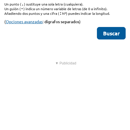
.
Un punto (
) sustituye una sola letra (cualquiera).
-
Un guión (
) indica un número variable de letras (de 0 a infinito).
:
Añadiendo dos puntos y una cifra (
Nº) puedes indicar la longitud.
(
Opciones avanzadas
:
dígrafos separados
)
▼ Publicidad