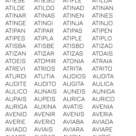
ATIESE
ATIESO
ATIFLE
ATILDA
ATILDE
ATILDO
ATINAD
ATINAN
ATINAR
ATINAS
ATINEN
ATINES
ATINGE
ATINGI
ATINJA
ATINJO
ATIPAN
ATIPAR
ATIPAS
ATIPEN
ATIPES
ATIPLA
ATIPLE
ATIPLO
ATISBA
ATISBE
ATISBO
ATIZAD
ATIZAN
ATIZAR
ATIZAS
ATOAIS
ATOEIS
ATOMIR
ATONIA
ATRAIA
ATREVI
ATRIOS
ATRITA
ATRITO
ATURDI
ATUTIA
AUDIOS
AUDITA
AUDITE
AUDITO
AUGITA
AULICA
AULICO
AUNAIS
AUNEIS
AUNIGA
AUPAIS
AUPEIS
AURICA
AURICO
AURIGA
AUXINA
AVATIS
AVENIA
AVENID
AVENIR
AVENIS
AVERIA
AVERIE
AVERIO
AVIABA
AVIADA
AVIADO
AVIAIS
AVIARA
AVIARE