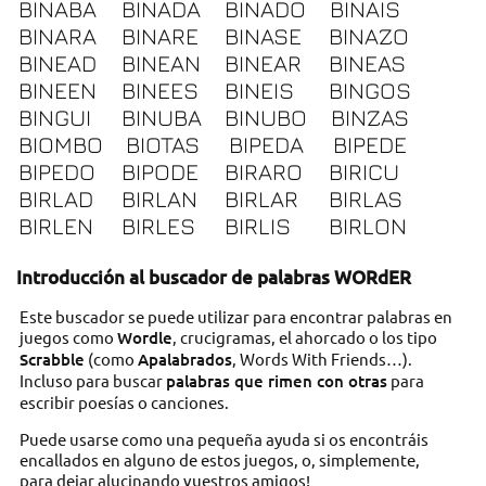
BINABA
BINADA
BINADO
BINAIS
BINARA
BINARE
BINASE
BINAZO
BINEAD
BINEAN
BINEAR
BINEAS
BINEEN
BINEES
BINEIS
BINGOS
BINGUI
BINUBA
BINUBO
BINZAS
BIOMBO
BIOTAS
BIPEDA
BIPEDE
BIPEDO
BIPODE
BIRARO
BIRICU
BIRLAD
BIRLAN
BIRLAR
BIRLAS
BIRLEN
BIRLES
BIRLIS
BIRLON
Introducción al buscador de palabras WORdER
Este buscador se puede utilizar para encontrar palabras en
juegos como
Wordle
, crucigramas, el ahorcado o los tipo
Scrabble
(como
Apalabrados
, Words With Friends…).
Incluso para buscar
palabras que rimen con otras
para
escribir poesías o canciones.
Puede usarse como una pequeña ayuda si os encontráis
encallados en alguno de estos juegos, o, simplemente,
para dejar alucinando vuestros amigos!