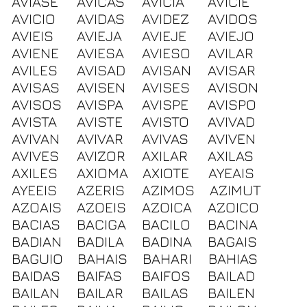
AVIASE
AVICAS
AVICIA
AVICIE
AVICIO
AVIDAS
AVIDEZ
AVIDOS
AVIEIS
AVIEJA
AVIEJE
AVIEJO
AVIENE
AVIESA
AVIESO
AVILAR
AVILES
AVISAD
AVISAN
AVISAR
AVISAS
AVISEN
AVISES
AVISON
AVISOS
AVISPA
AVISPE
AVISPO
AVISTA
AVISTE
AVISTO
AVIVAD
AVIVAN
AVIVAR
AVIVAS
AVIVEN
AVIVES
AVIZOR
AXILAR
AXILAS
AXILES
AXIOMA
AXIOTE
AYEAIS
AYEEIS
AZERIS
AZIMOS
AZIMUT
AZOAIS
AZOEIS
AZOICA
AZOICO
BACIAS
BACIGA
BACILO
BACINA
BADIAN
BADILA
BADINA
BAGAIS
BAGUIO
BAHAIS
BAHARI
BAHIAS
BAIDAS
BAIFAS
BAIFOS
BAILAD
BAILAN
BAILAR
BAILAS
BAILEN