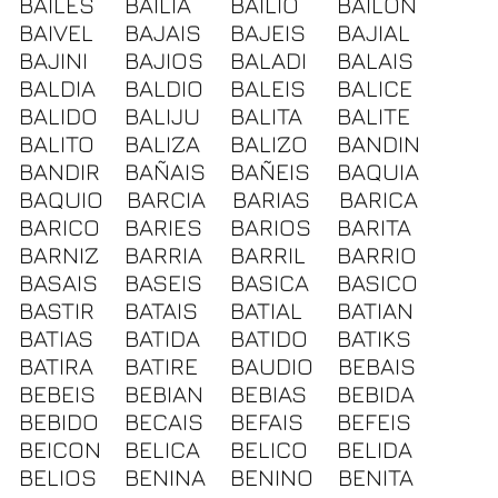
BAILES
BAILIA
BAILIO
BAILON
BAIVEL
BAJAIS
BAJEIS
BAJIAL
BAJINI
BAJIOS
BALADI
BALAIS
BALDIA
BALDIO
BALEIS
BALICE
BALIDO
BALIJU
BALITA
BALITE
BALITO
BALIZA
BALIZO
BANDIN
BANDIR
BAÑAIS
BAÑEIS
BAQUIA
BAQUIO
BARCIA
BARIAS
BARICA
BARICO
BARIES
BARIOS
BARITA
BARNIZ
BARRIA
BARRIL
BARRIO
BASAIS
BASEIS
BASICA
BASICO
BASTIR
BATAIS
BATIAL
BATIAN
BATIAS
BATIDA
BATIDO
BATIKS
BATIRA
BATIRE
BAUDIO
BEBAIS
BEBEIS
BEBIAN
BEBIAS
BEBIDA
BEBIDO
BECAIS
BEFAIS
BEFEIS
BEICON
BELICA
BELICO
BELIDA
BELIOS
BENINA
BENINO
BENITA