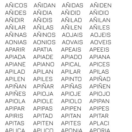
AÑICOS
AÑIDAN
AÑIDAS
AÑIDEN
AÑIDES
AÑIDIA
AÑIDID
AÑIDIO
AÑIDIR
AÑIDIS
AÑILAD
AÑILAN
AÑILAR
AÑILAS
AÑILEN
AÑILES
AÑINAS
AÑINOS
AOJAIS
AOJEIS
AONIAS
AONIOS
AOVAIS
AOVEIS
APARIR
APATIA
APEAIS
APEEIS
APIADA
APIADE
APIADO
APIANA
APIANE
APIANO
APICAL
APICES
APILAD
APILAN
APILAR
APILAS
APILEN
APILES
APINTO
APIÑAD
APIÑAN
APIÑAR
APIÑAS
APIÑEN
APIÑES
APIOJA
APIOJE
APIOJO
APIOLA
APIOLE
APIOLO
APIPAN
APIPAR
APIPAS
APIPEN
APIPES
APIRIS
APITAD
APITAN
APITAR
APITAS
APITEN
APITES
APLACI
APLICA
APLICO
APONIA
APORIA