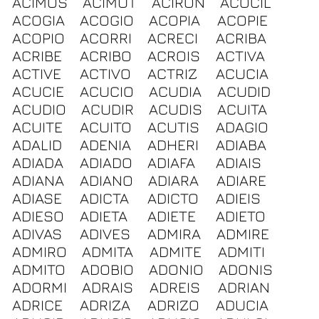
ACIMOS
ACIMUT
ACIRON
ACOCIL
ACOGIA
ACOGIO
ACOPIA
ACOPIE
ACOPIO
ACORRI
ACRECI
ACRIBA
ACRIBE
ACRIBO
ACROIS
ACTIVA
ACTIVE
ACTIVO
ACTRIZ
ACUCIA
ACUCIE
ACUCIO
ACUDIA
ACUDID
ACUDIO
ACUDIR
ACUDIS
ACUITA
ACUITE
ACUITO
ACUTIS
ADAGIO
ADALID
ADENIA
ADHERI
ADIABA
ADIADA
ADIADO
ADIAFA
ADIAIS
ADIANA
ADIANO
ADIARA
ADIARE
ADIASE
ADICTA
ADICTO
ADIEIS
ADIESO
ADIETA
ADIETE
ADIETO
ADIVAS
ADIVES
ADMIRA
ADMIRE
ADMIRO
ADMITA
ADMITE
ADMITI
ADMITO
ADOBIO
ADONIO
ADONIS
ADORMI
ADRAIS
ADREIS
ADRIAN
ADRICE
ADRIZA
ADRIZO
ADUCIA