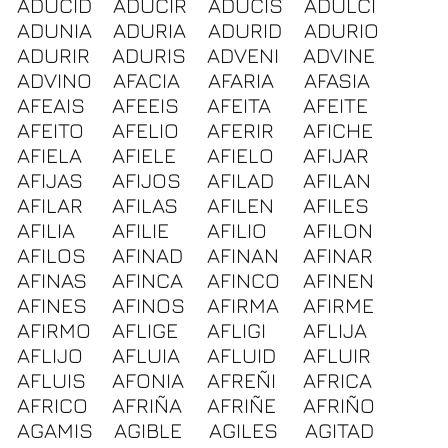
ADUCID
ADUCIR
ADUCIS
ADULCI
ADUNIA
ADURIA
ADURID
ADURIO
ADURIR
ADURIS
ADVENI
ADVINE
ADVINO
AFACIA
AFARIA
AFASIA
AFEAIS
AFEEIS
AFEITA
AFEITE
AFEITO
AFELIO
AFERIR
AFICHE
AFIELA
AFIELE
AFIELO
AFIJAR
AFIJAS
AFIJOS
AFILAD
AFILAN
AFILAR
AFILAS
AFILEN
AFILES
AFILIA
AFILIE
AFILIO
AFILON
AFILOS
AFINAD
AFINAN
AFINAR
AFINAS
AFINCA
AFINCO
AFINEN
AFINES
AFINOS
AFIRMA
AFIRME
AFIRMO
AFLIGE
AFLIGI
AFLIJA
AFLIJO
AFLUIA
AFLUID
AFLUIR
AFLUIS
AFONIA
AFREÑI
AFRICA
AFRICO
AFRIÑA
AFRIÑE
AFRIÑO
AGAMIS
AGIBLE
AGILES
AGITAD