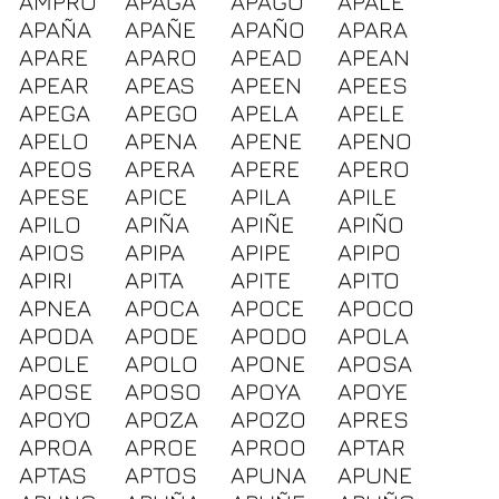
AMPRO
APAGA
APAGO
APALE
APAÑA
APAÑE
APAÑO
APARA
APARE
APARO
APEAD
APEAN
APEAR
APEAS
APEEN
APEES
APEGA
APEGO
APELA
APELE
APELO
APENA
APENE
APENO
APEOS
APERA
APERE
APERO
APESE
APICE
APILA
APILE
APILO
APIÑA
APIÑE
APIÑO
APIOS
APIPA
APIPE
APIPO
APIRI
APITA
APITE
APITO
APNEA
APOCA
APOCE
APOCO
APODA
APODE
APODO
APOLA
APOLE
APOLO
APONE
APOSA
APOSE
APOSO
APOYA
APOYE
APOYO
APOZA
APOZO
APRES
APROA
APROE
APROO
APTAR
APTAS
APTOS
APUNA
APUNE