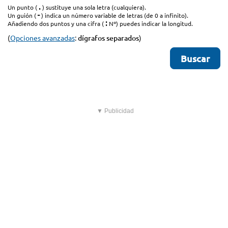
.
Un punto (
) sustituye una sola letra (cualquiera).
-
Un guión (
) indica un número variable de letras (de 0 a infinito).
:
Añadiendo dos puntos y una cifra (
Nº) puedes indicar la longitud.
(
Opciones avanzadas
:
dígrafos separados
)
▼ Publicidad