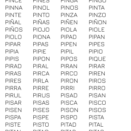
PINCE
PINES
PINGA
PINGO
PINNA
PINOL
PINOS
PINTA
PINTE
PINTO
PINZA
PINZO
PIÑAL
PIÑAS
PIÑEN
PIÑON
PIÑOS
PIOJO
PIOLA
PIOLE
PIOLO
PIONA
PIPAD
PIPAN
PIPAR
PIPAS
PIPEN
PIPES
PIPIA
PIPIE
PIPIL
PIPIO
PIPIS
PIPON
PIPOS
PIQUE
PIRAD
PIRAL
PIRAN
PIRAR
PIRAS
PIRCA
PIRCO
PIREN
PIRES
PIRLA
PIRON
PIROS
PIRRA
PIRRE
PIRRI
PIRRO
PIRUL
PIRUS
PISAD
PISAN
PISAR
PISAS
PISCA
PISCO
PISEN
PISES
PISON
PISOS
PISPA
PISPE
PISPO
PISTA
PISTE
PISTO
PITAD
PITAL