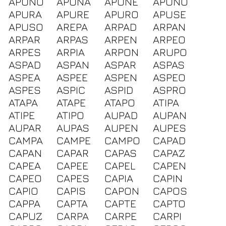
APUNO
APUÑA
APUÑE
APUÑO
APURA
APURE
APURO
APUSE
APUSO
AREPA
ARPAD
ARPAN
ARPAR
ARPAS
ARPEN
ARPEO
ARPES
ARPIA
ARPON
ARUPO
ASPAD
ASPAN
ASPAR
ASPAS
ASPEA
ASPEE
ASPEN
ASPEO
ASPES
ASPIC
ASPID
ASPRO
ATAPA
ATAPE
ATAPO
ATIPA
ATIPE
ATIPO
AUPAD
AUPAN
AUPAR
AUPAS
AUPEN
AUPES
CAMPA
CAMPE
CAMPO
CAPAD
CAPAN
CAPAR
CAPAS
CAPAZ
CAPEA
CAPEE
CAPEL
CAPEN
CAPEO
CAPES
CAPIA
CAPIN
CAPIO
CAPIS
CAPON
CAPOS
CAPPA
CAPTA
CAPTE
CAPTO
CAPUZ
CARPA
CARPE
CARPI