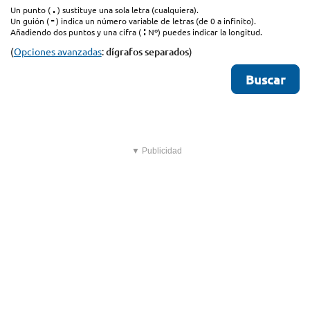
.
Un punto (
) sustituye una sola letra (cualquiera).
-
Un guión (
) indica un número variable de letras (de 0 a infinito).
:
Añadiendo dos puntos y una cifra (
Nº) puedes indicar la longitud.
(
Opciones avanzadas
:
dígrafos separados
)
▼ Publicidad