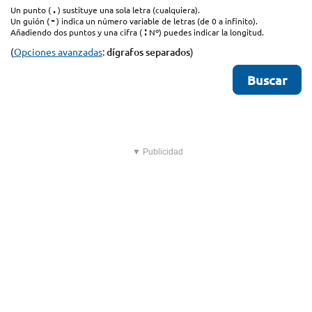
.
Un punto (
) sustituye una sola letra (cualquiera).
-
Un guión (
) indica un número variable de letras (de 0 a infinito).
:
Añadiendo dos puntos y una cifra (
Nº) puedes indicar la longitud.
(
Opciones avanzadas
:
dígrafos separados
)
▼ Publicidad