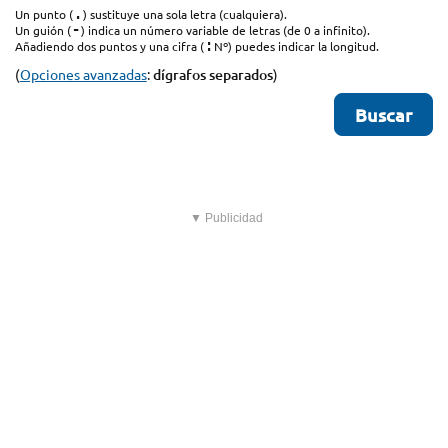
.
Un punto (
) sustituye una sola letra (cualquiera).
-
Un guión (
) indica un número variable de letras (de 0 a infinito).
:
Añadiendo dos puntos y una cifra (
Nº) puedes indicar la longitud.
(
Opciones avanzadas
:
dígrafos separados
)
▼ Publicidad