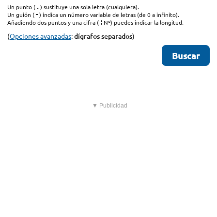
.
Un punto (
) sustituye una sola letra (cualquiera).
-
Un guión (
) indica un número variable de letras (de 0 a infinito).
:
Añadiendo dos puntos y una cifra (
Nº) puedes indicar la longitud.
(
Opciones avanzadas
:
dígrafos separados
)
▼ Publicidad