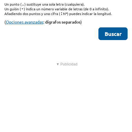
.
Un punto (
) sustituye una sola letra (cualquiera).
-
Un guión (
) indica un número variable de letras (de 0 a infinito).
:
Añadiendo dos puntos y una cifra (
Nº) puedes indicar la longitud.
(
Opciones avanzadas
:
dígrafos separados
)
▼ Publicidad