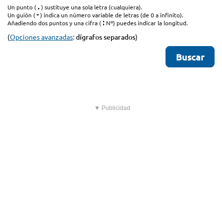
.
Un punto (
) sustituye una sola letra (cualquiera).
-
Un guión (
) indica un número variable de letras (de 0 a infinito).
:
Añadiendo dos puntos y una cifra (
Nº) puedes indicar la longitud.
(
Opciones avanzadas
:
dígrafos separados
)
▼ Publicidad