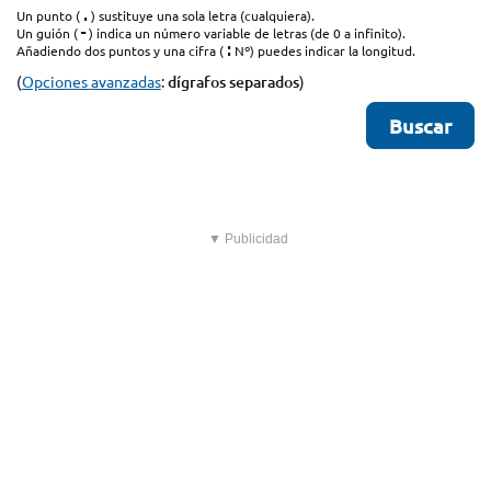
.
Un punto (
) sustituye una sola letra (cualquiera).
-
Un guión (
) indica un número variable de letras (de 0 a infinito).
:
Añadiendo dos puntos y una cifra (
Nº) puedes indicar la longitud.
(
Opciones avanzadas
:
dígrafos separados
)
▼ Publicidad