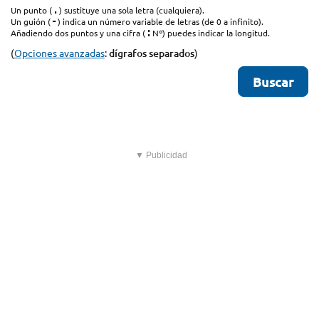
.
Un punto (
) sustituye una sola letra (cualquiera).
-
Un guión (
) indica un número variable de letras (de 0 a infinito).
:
Añadiendo dos puntos y una cifra (
Nº) puedes indicar la longitud.
(
Opciones avanzadas
:
dígrafos separados
)
▼ Publicidad